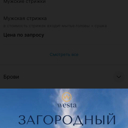
Мужские стрижки
Мужская стрижка
в стоимость стрижек входит мытье головы + сушка
Цена по запросу
Смотреть все
Брови
Ресницы
Депиляция лица